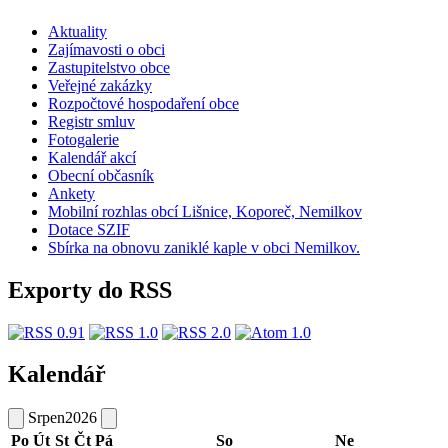
Aktuality
Zajímavosti o obci
Zastupitelstvo obce
Veřejné zakázky
Rozpočtové hospodaření obce
Registr smluv
Fotogalerie
Kalendář akcí
Obecní občasník
Ankety
Mobilní rozhlas obcí Lišnice, Koporeč, Nemilkov
Dotace SZIF
Sbírka na obnovu zaniklé kaple v obci Nemilkov.
Exporty do RSS
Kalendář
Srpen
2026
Po
Út
St
Čt
Pá
So
Ne