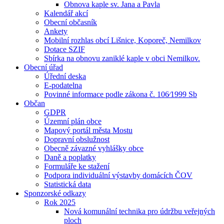
Obnova kaple sv. Jana a Pavla
Kalendář akcí
Obecní občasník
Ankety
Mobilní rozhlas obcí Lišnice, Koporeč, Nemilkov
Dotace SZIF
Sbírka na obnovu zaniklé kaple v obci Nemilkov.
Obecní úřad
Úřední deska
E-podatelna
Povinné informace podle zákona č. 106⁄1999 Sb
Občan
GDPR
Územní plán obce
Mapový portál města Mostu
Dopravní obslužnost
Obecně závazné vyhlášky obce
Daně a poplatky
Formuláře ke stažení
Podpora individuální výstavby domácích ČOV
Statistická data
Sponzorské odkazy
Rok 2025
Nová komunální technika pro údržbu veřejných
ploch