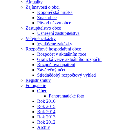
Aktuality
Zajímavosti o obci
Koporečská hruška
Znak obce
Původ názvu obce
Zastupitelstvo obce
Usnesení zastupitelstva
Veřejné zakázky
Vyhlášené zakázky
Rozpočtové hospodaření obce
Rozpočet v aktuálním roce
Grafická verze aktuálního rozpočtu
Rozpočtová opatření
Závěrečný účet
Střednědobý rozpočtový výhled
Registr smluv
Fotogalerie
Obec
Panoramatické foto
Rok 2016
Rok 2015
Rok 2014
Rok 2013
Rok 2012
Archiv